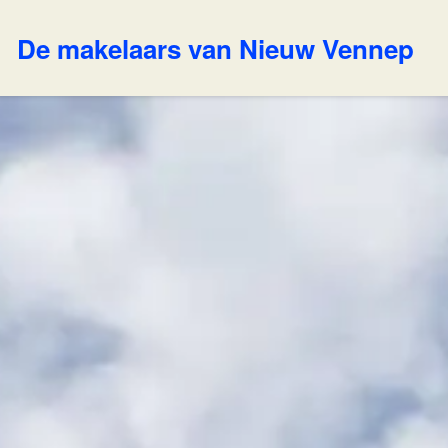
De makelaars van Nieuw Vennep
w Makelaar
Ons aanbod
ertises
Huis verkopen
nsten
Contact